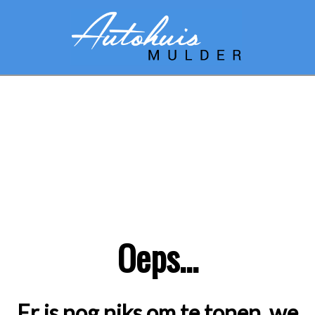
Oeps...
Er is nog niks om te tonen, we