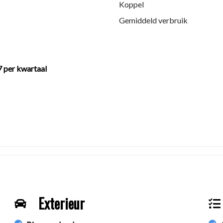
Koppel
Gemiddeld verbruik
en
7 per kwartaal
Exterieur