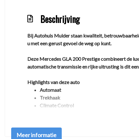
Beschrijving
Bij Autohuis Mulder staan kwaliteit, betrouwbaarhei
u met een gerust gevoel de weg op kunt.
Deze Mercedes GLA 200 Prestige combineert de luxe 
automatische transmissie en rijke uitrusting is dit een
Highlights van deze auto
Automaat
Trekhaak
Climate Control
Stoelverwarming
LED verlichting
Comfortabele hoge instap
Meer informatie
Technisch gecontroleerd