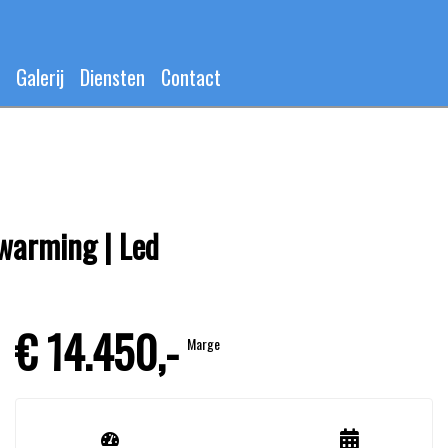
Galerij
Diensten
Contact
rwarming | Led
€ 14.450,-
Marge