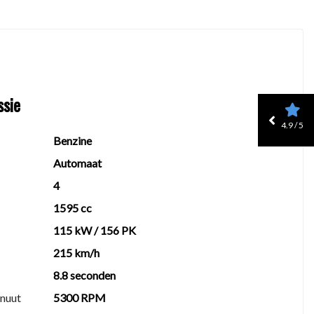
ssie
tegen een scherpe prijs.
4.9 / 5
Benzine
Automaat
4
1595 cc
115 kW / 156 PK
215 km/h
8.8 seconden
inuut
5300 RPM