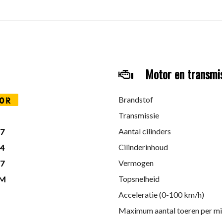
Motor en transmi
ch specialiseert in de in- en verkoop van betrouwbare occasions 
Brandstof
0R
Transmissie
Aantal cilinders
17
Cilinderinhoud
14
Vermogen
27
Topsnelheid
KM
Acceleratie (0-100 km/h)
Maximum aantal toeren per m