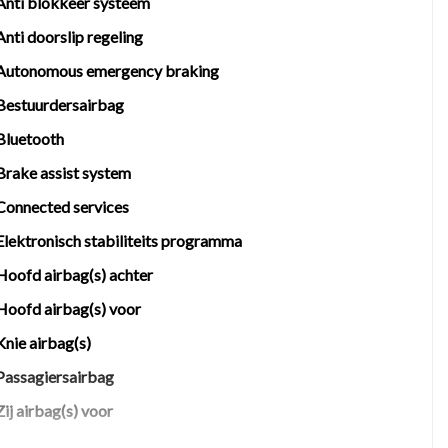
Anti blokkeer systeem
Anti doorslip regeling
en rechten worden ontleend aan de verstrekte
 belangrijk zijn en je beslissing zouden kunnen
Autonomous emergency braking
Bestuurdersairbag
Bluetooth
Brake assist system
tegen een scherpe prijs.
Connected services
Elektronisch stabiliteits programma
Hoofd airbag(s) achter
Hoofd airbag(s) voor
Knie airbag(s)
Passagiersairbag
Zij airbag(s) voor