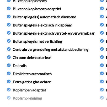
Bi-xenon koplampen
Bi-xenon koplampen adaptief
ie in deze advertentie correct weer te geven. Er kunnen echter ge
 deze informatie maar controleer altijd zelf de zaken welke voor jou
Buitenspiegel(s) automatisch dimmend
 aanvullende vragen.
Buitenspiegels elektrisch inklapbaar
Buitenspiegels elektrisch verstel- en verwarmbaar
Buitenspiegels met verlichting
ch specialiseert in de in- en verkoop van betrouwbare occasions 
Centrale vergrendeling met afstandsbediening
Chroom delen exterieur
Dakrails
Dimlichten automatisch
Extra getint glas achter
Koplampen adaptief
Koplampreiniging
Led dagrijverlichting