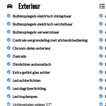
Exterieur
ie in deze advertentie correct weer te geven. Er kunnen echter ge
Buitenspiegels elektrisch inklapbaar
 deze informatie maar controleer altijd zelf de zaken welke voor jou
 aanvullende vragen.
Buitenspiegels elektrisch verstelbaar
Buitenspiegels verwarmbaar
Centrale vergrendeling met afstandsbediening
ch specialiseert in de in- en verkoop van betrouwbare occasions 
Chroom delen exterieur
Dakrails
Dimlichten automatisch
Extra getint glas achter
Led achterlichten
Led dagrijverlichting
Led koplampen
Lichtmetalen velgen 17"