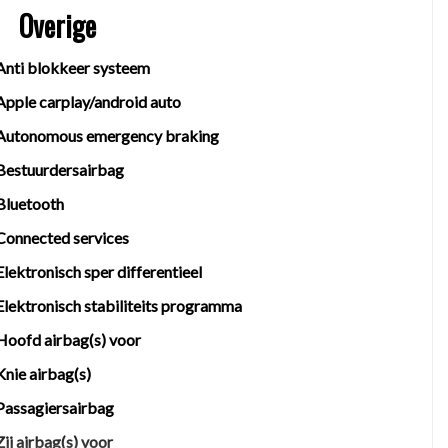
Overige
en rechten worden ontleend aan de verstrekte
Anti blokkeer systeem
 belangrijk zijn en je beslissing zouden kunnen
Apple carplay/android auto
Autonomous emergency braking
Bestuurdersairbag
tegen een scherpe prijs.
Bluetooth
Connected services
Elektronisch sper differentieel
Elektronisch stabiliteits programma
Hoofd airbag(s) voor
Knie airbag(s)
Passagiersairbag
Zij airbag(s) voor