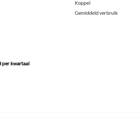
Koppel
Gemiddeld verbruik
en
8 per kwartaal