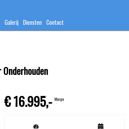
Galerij
Diensten
Contact
ler Onderhouden
€ 16.995,-
Marge