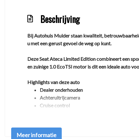
Beschrijving
Bij Autohuis Mulder staan kwaliteit, betrouwbaarhei
u met een gerust gevoel de weg op kunt.
Deze Seat Ateca Limited Edition combineert een spor
en zuinige 1.0 EcoTSI motor is dit een ideale auto vo
Highlights van deze auto
Dealer onderhouden
Achteruitrijcamera
Cruise control
Climate Control
LED verlichting
Comfortabele hoge instap
Meer informatie
Technisch gecontroleerd