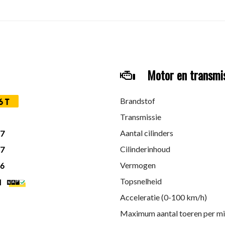
Motor en transmi
ch specialiseert in de in- en verkoop van betrouwbare occasions 
Brandstof
6T
Transmissie
Aantal cilinders
17
Cilinderinhoud
17
Vermogen
26
Topsnelheid
M
Acceleratie (0-100 km/h)
Maximum aantal toeren per m