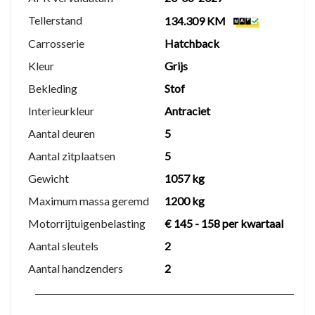
Tellerstand
134.309 KM
Basis afleverpakket – €395
Carrosserie
Hatchback
Minimaal 6 maanden geldige APK
Kleur
Grijs
Aflevercontrolebeurt
Bekleding
Stof
1 maand garantie op motor en versnellingsbak
Interieurkleur
Antraciet
Auto gereinigd van binnen en buiten
Aantal deuren
5
€25 brandstof inbegrepen
Gratis tenaamstelling
Aantal zitplaatsen
5
Gewicht
1057 kg
Premium afleverpakket – €995
Maximum massa geremd
1200 kg
Nieuwe APK
Motorrijtuigenbelasting
€ 145 - 158 per kwartaal
Onderhoudsbeurt volgens
Aantal sleutels
2
fabrieksvoorschriften
Aantal handzenders
2
6 maanden garantie tot 15.000 km
Auto grondig gereinigd van binnen en buiten
½ tank brandstof inbegrepen