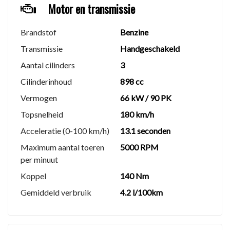
Gratis tenaamstelling
Motor en transmissie
Autohuis Mulder
Brandstof
Benzine
Transmissie
Handgeschakeld
Turfsteker 2
8433 HT Haulerwijk
Aantal cilinders
3
Kvk: 99893347
Cilinderinhoud
898 cc
+31(0)6 19 96 95 79
Vermogen
66 kW / 90 PK
verkoop@autohuismulder.nl
Topsnelheid
180 km/h
Contact persoon: Remco Oevering
Acceleratie (0-100 km/h)
13.1 seconden
Maximum aantal toeren
5000 RPM
We hebben ons uiterste best gedaan om alle
per minuut
informatie in deze advertentie correct weer te geven.
Koppel
140 Nm
Er kunnen echter geen rechten worden ontleend aan
Gemiddeld verbruik
4.2 l/100km
de verstrekte informatie in de advertentie. Vertrouw
niet alleen op deze informatie maar controleer altijd
zelf de zaken welke voor jou belangrijk zijn en je