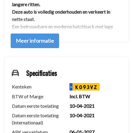
langere ritten.
Deze auto is
volledig onderhouden
en verkeert in
nette staat.
Een betrouwbare en moderne hatchback met lage
gebruikskosten en veel rijcomfort.
Meer informatie
U bent van harte welkom voor een proefrit.
Autohuis Mulder is een RDW-erkend autobedrijf dat
zich specialiseert in de in- en verkoop van
Specificaties
betrouwbare occasions tegen een scherpe prijs.
Kenteken
K093VZ
NL
Afleverpakketten
BTW of Marge
Incl. BTW
Datum eerste toelating
10-04-2021
Basis afleverpakket – €395
Datum eerste toelating
10-04-2021
(internationaal)
Minimaal 6 maanden geldige APK
Aflevercontrolebeurt
APK vervaldatum
06-01-2027