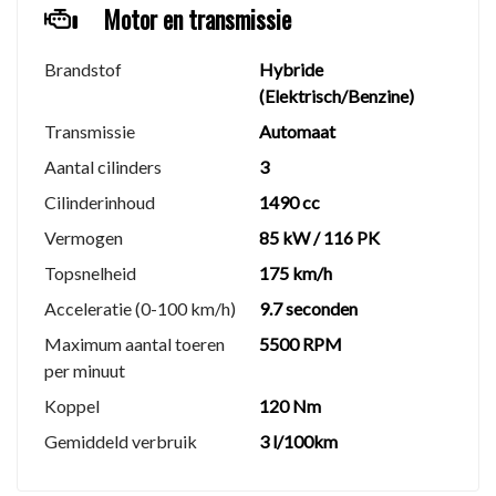
8433 HT Haulerwijk
Motor en transmissie
Kvk: 99893347
+31(0)6 19 96 95 79
Brandstof
Hybride
verkoop@autohuismulder.nl
(Elektrisch/Benzine)
Transmissie
Automaat
Contact persoon: Remco Oevering
Aantal cilinders
3
We hebben ons uiterste best gedaan om alle
Cilinderinhoud
1490 cc
informatie in deze advertentie correct weer te geven.
Vermogen
85 kW / 116 PK
Er kunnen echter geen rechten worden ontleend aan
Topsnelheid
175 km/h
de verstrekte informatie in de advertentie. Vertrouw
niet alleen op deze informatie maar controleer altijd
Acceleratie (0-100 km/h)
9.7 seconden
zelf de zaken welke voor jou belangrijk zijn en je
Maximum aantal toeren
5500 RPM
beslissing zouden kunnen beïnvloeden. Neem contact
per minuut
op met de verkoper voor aanvullende vragen.
Koppel
120 Nm
Gemiddeld verbruik
3 l/100km
U bent van harte welkom voor een proefrit.