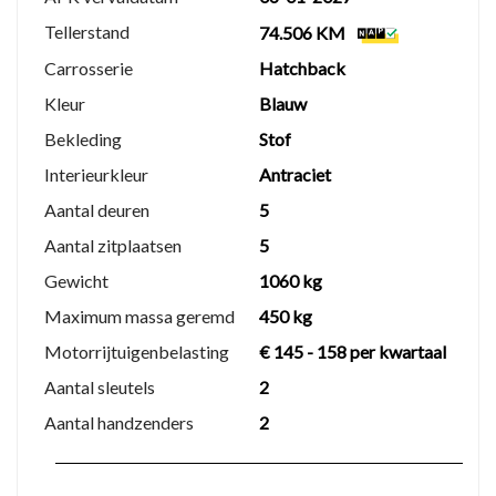
1 maand garantie op motor en versnellingsbak
Tellerstand
74.506 KM
Auto gereinigd van binnen en buiten
Carrosserie
Hatchback
€25 brandstof inbegrepen
Gratis tenaamstelling
Kleur
Blauw
Bekleding
Stof
Premium afleverpakket – €995
Interieurkleur
Antraciet
Nieuwe APK
Aantal deuren
5
Onderhoudsbeurt volgens
Aantal zitplaatsen
5
fabrieksvoorschriften
Gewicht
1060 kg
6 maanden garantie tot 15.000 km
Auto grondig gereinigd van binnen en buiten
Maximum massa geremd
450 kg
½ tank brandstof inbegrepen
Motorrijtuigenbelasting
€ 145 - 158 per kwartaal
Gratis tenaamstelling
Aantal sleutels
2
Autohuis Mulder
Aantal handzenders
2
Turfsteker 2