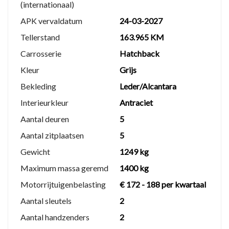
(internationaal)
Aflevercontrolebeurt
1 maand garantie op motor en versnellingsbak
APK vervaldatum
24-03-2027
Auto gereinigd van binnen en buiten
Tellerstand
163.965 KM
€25 brandstof inbegrepen
Carrosserie
Hatchback
Gratis tenaamstelling
Kleur
Grijs
Premium afleverpakket – €995
Bekleding
Leder/Alcantara
Interieurkleur
Antraciet
Nieuwe APK
Onderhoudsbeurt volgens
Aantal deuren
5
fabrieksvoorschriften
Aantal zitplaatsen
5
6 maanden garantie tot 15.000 km
Gewicht
1249 kg
Auto grondig gereinigd van binnen en buiten
½ tank brandstof inbegrepen
Maximum massa geremd
1400 kg
Gratis tenaamstelling
Motorrijtuigenbelasting
€ 172 - 188 per kwartaal
Autohuis Mulder
Aantal sleutels
2
Aantal handzenders
2
Turfsteker 2