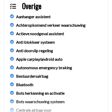
Overige
Autohuis Mulder is een RDW-erkend autobedrijf dat
zich specialiseert in de in- en verkoop van
Aanhanger assistent
betrouwbare occasions tegen een scherpe prijs.
Achteropkomend verkeer waarschuwing
Afleverpakketten
Actieve noodgeval assistent
Anti blokkeer systeem
Basis afleverpakket – €395
Minimaal 6 maanden geldige APK
Anti doorslip regeling
Aflevercontrolebeurt
Apple carplay/android auto
1 maand garantie op motor en versnellingsbak
Autonomous emergency braking
Auto gereinigd van binnen en buiten
€25 brandstof inbegrepen
Bestuurdersairbag
Gratis tenaamstelling
Bluetooth
Premium afleverpakket – €995
Bots herkenning en activatie
Nieuwe APK
Bots waarschuwing systeem
Onderhoudsbeurt volgens
fabrieksvoorschriften
Centrale airbag voor