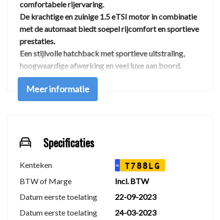
comfortabele rijervaring.
De krachtige en zuinige 1.5 eTSI motor in combinatie
met de automaat biedt soepel rijcomfort en sportieve
prestaties.
Een stijlvolle hatchback met sportieve uitstraling,
hoogwaardige afwerking en veel luxe aan boord.
Meer informatie
U bent van harte welkom voor een proefrit.
Autohuis Mulder is een RDW-erkend autobedrijf dat
zich specialiseert in de in- en verkoop van
betrouwbare occasions tegen een scherpe prijs.
Specificaties
Afleverpakketten
Kenteken
T788LG
NL
BTW of Marge
Incl. BTW
Basis afleverpakket – €395
Datum eerste toelating
22-09-2023
Datum eerste toelating
24-03-2023
Minimaal 6 maanden geldige APK