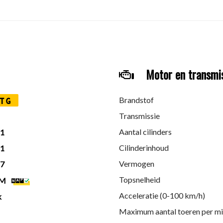
Motor en transmi
Brandstof
TG
en
Transmissie
Aantal cilinders
21
Cilinderinhoud
21
Vermogen
27
Topsnelheid
KM
Acceleratie (0-100 km/h)
k
Maximum aantal toeren per m