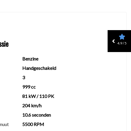
ssie
4.9 / 5
Benzine
Handgeschakeld
3
999 cc
81 kW / 110 PK
204 km/h
10.6 seconden
inuut
5500 RPM