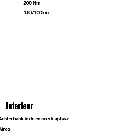
200 Nm
4.8 l/100km
en rechten worden ontleend aan de verstrekte
 belangrijk zijn en je beslissing zouden kunnen
tegen een scherpe prijs.
Interieur
Achterbank in delen neerklapbaar
Airco