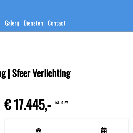
Galerij
Diensten
Contact
g | Sfeer Verlichting
€ 17.445,-
Incl. BTW