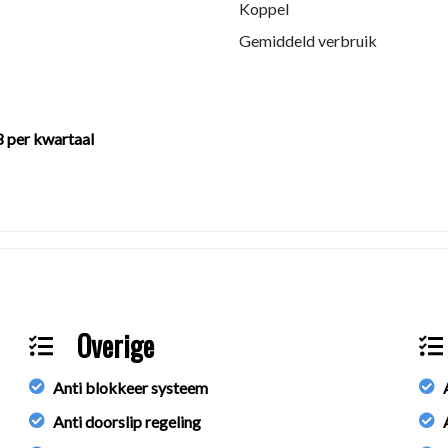
Koppel
Gemiddeld verbruik
8 per kwartaal
ie in deze advertentie correct weer te geven. Er kunnen echter ge
 deze informatie maar controleer altijd zelf de zaken welke voor jou
 aanvullende vragen.
ch specialiseert in de in- en verkoop van betrouwbare occasions 
Overige
Anti blokkeer systeem
Anti doorslip regeling