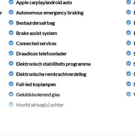
Apple carplay/android auto
r
Autonomous emergency braking
Bestuurdersairbag
Brake assist system
Connected services
Draadloze telefoonlader
Elektronisch stabiliteits programma
en
Elektronische remkrachtverdeling
Full-led koplampen
Geluidsisolerend glas
Hoofd airbag(s) achter
Hoofd airbag(s) voor
Lichtmetalen velgen multi-spaaks 17"