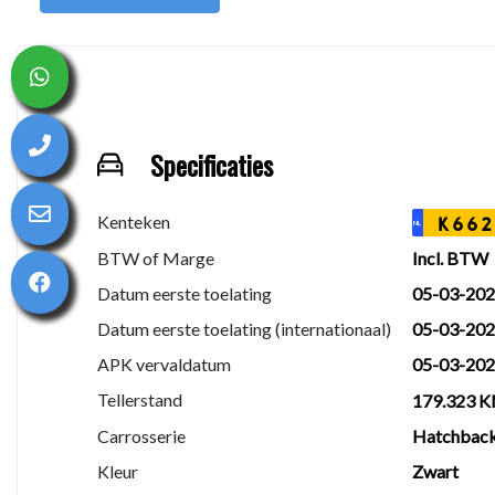
Aflevercontrolebeurt
1 maand garantie op motor en versnellingsbak
Auto gereinigd van binnen en buiten
€25 brandstof inbegrepen
Gratis tenaamstelling
Specificaties
Premium afleverpakket – €995
Kenteken
K662
Nieuwe APK
NL
Onderhoudsbeurt volgens fabrieksvoorschrift
BTW of Marge
Incl. BTW
6 maanden garantie tot 15.000 km
Datum eerste toelating
05-03-20
Auto grondig gereinigd van binnen en buiten
Datum eerste toelating (internationaal)
05-03-20
½ tank brandstof inbegrepen
APK vervaldatum
05-03-20
Gratis tenaamstelling
Tellerstand
179.323 
Autohuis Mulder
Carrosserie
Hatchbac
Turfsteker 2
Kleur
Zwart